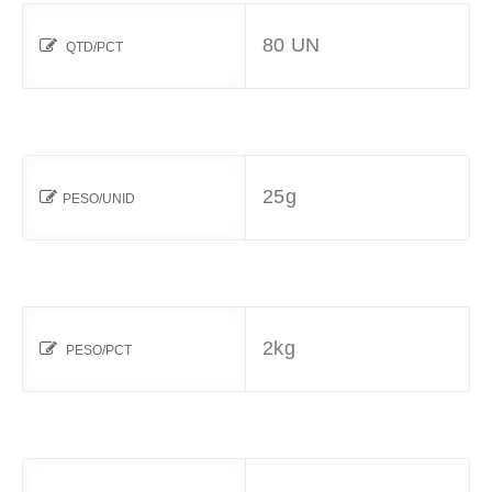
80 UN
QTD/PCT
25g
PESO/UNID
2kg
PESO/PCT