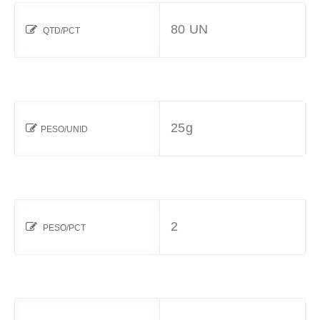
80 UN
QTD/PCT
25g
PESO/UNID
2
PESO/PCT